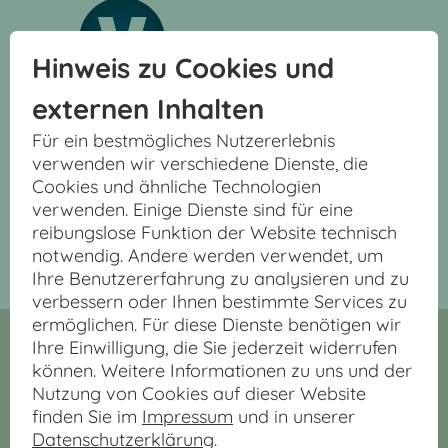
Hinweis zu Cookies und
externen Inhalten
Für ein bestmögliches Nutzererlebnis
Vermietung und Verwaltung
verwenden wir verschiedene Dienste, die
Immobilien Vilsmeier
Cookies und ähnliche Technologien
Innere Passauer Str. 4
verwenden. Einige Dienste sind für eine
94315 Straubing
reibungslose Funktion der Website technisch
09421 / 2754
notwendig. Andere werden verwendet, um
info@vilsmeier.de
Ihre Benutzererfahrung zu analysieren und zu
verbessern oder Ihnen bestimmte Services zu
ermöglichen. Für diese Dienste benötigen wir
Bürozeiten:
Ihre Einwilligung, die Sie jederzeit widerrufen
können. Weitere Informationen zu uns und der
Mo - Do: 08:00 - 12:00, 13:00 - 16:30 Uhr
Nutzung von Cookies auf dieser Website
Fr: 08:00 - 12:00 Uhr
finden Sie im
Impressum
und in unserer
Sa: Nach Vereinbarung
Datenschutzerklärung
.